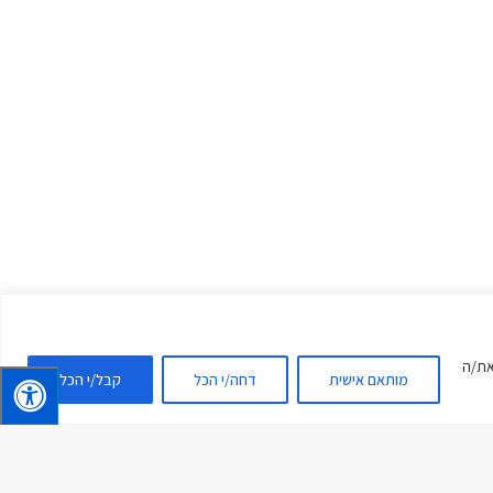
 את/ה
מותאם אישית
דחה/י הכל
קבל/י הכל