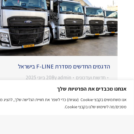
הדגמים החדשים מסדרת F-LINE בישראל
חדשות ועדכונים
admin
By
20 ביוני 2025
נמצאים בישראל F-LINE הדגמים החדשים של
אנחנו מכבדים את הפרטיות שלך
משאיות פורד מסדרת ומשאיות ראשונות כבר
אנו משתמשים בקבצי Cookie (עוגיות) כדי לשפר את חוויית הגל
נמכרו וסופקו ללקוחות. אנחנו מזמינים אתכם
מסכים/מה לשימוש שלנו בקבצי Cookie.
להתרשם מהשיפור המשמעותי בכל דגמי
המשאיות, הקבינה, המערכות, המתלים
והשדרוגים. צוות החברה זמין לכל שאלה.