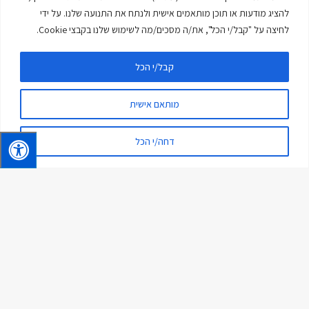
להציג מודעות או תוכן מותאמים אישית ולנתח את התנועה שלנו. על ידי
לחיצה על "קבל/י הכל", את/ה מסכים/מה לשימוש שלנו בקבצי Cookie.
קבל/י הכל
מותאם אישית
סרן אחורי מהוגה אופציונלי
דחה/י הכל
חדשות ועדכונים
Assaf
By
27 באפריל 2021
חדש! סרן אחורי מהוגה במשאית פורד 26 טון
6X2 עם מנוע 9 ליטר ,שילוב מצוין שמשפר את
העבירות ורדיוס הסיבוב ב-9% , מצוין ליישומים
מוניציפליים והפצה עירונית ולחוויית נהיגה
מפנקת יותר.