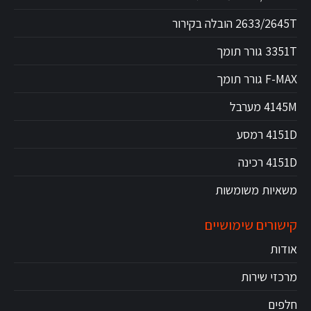
2633/2645T הובלה בקירור
3351T גורר תומך
F-MAX גורר תומך
4145M מערבל
4151D רמסע
4151D רכינה
משאיות משומשות
קישורים שימושיים
אודות
מרכזי שירות
חלפים