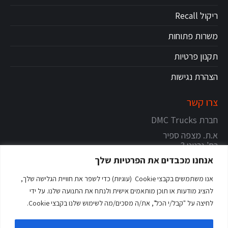
ריקול Recall
משרות פתוחות
תקנון פרטיות
הצהרת נגישות
צרו קשר
חברת DMC Trucks
א.ת. מצפה ספיר
רח' גרניט 3
צור יגאל
אנחנו מכבדים את הפרטיות שלך
מיקוד: 4486200
אנו משתמשים בקבצי Cookie (עוגיות) כדי לשפר את חוויית הגלישה שלך,
טלפון:
09-9616800
להציג מודעות או תוכן מותאמים אישית ולנתח את התנועה שלנו. על ידי
טופס שליחת דוא"ל
לחיצה על "קבל/י הכל", את/ה מסכים/מה לשימוש שלנו בקבצי Cookie.
עקבו אחרינו