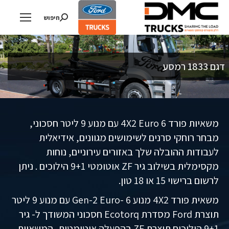
חיפוש
Search:
דגם 1833 רמסע
משאיות פורד 4X2 Euro 6 עם מנוע 9 ליטר חסכוני,
מבחר רוחקי סרנים לשימושים מגוונים, אידיאלית
לעבודות ההובלה שלך באזורים עירוניים, נוחות
מקסימלית בשילוב גיר ZF אוטומטי 9+1 הילוכים . ניתן
לרשום ברישוי 15 או 18 טון.
משאית פורד 4X2 מנוע Gen-2 Euro- 6 עם מנוע 9 ליטר
תוצרת Ford מסדרת Ecotorq חסכוני המשודך ל- גיר
9+1 הילוכים תוצרת ZF בהפעלה אוטומטית, המשאיות