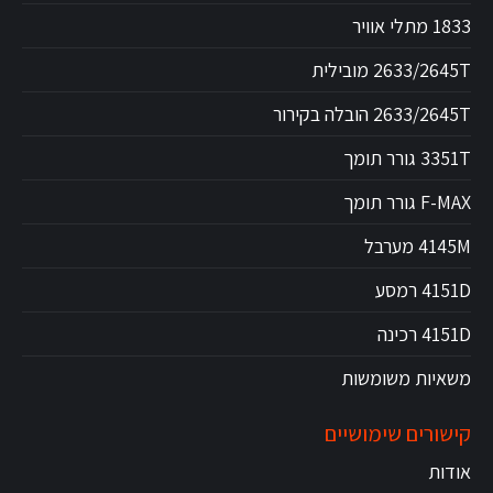
1833 מתלי אוויר
2633/2645T מובילית
2633/2645T הובלה בקירור
3351T גורר תומך
F-MAX גורר תומך
4145M מערבל
4151D רמסע
4151D רכינה
משאיות משומשות
קישורים שימושיים
אודות