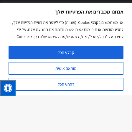
מרכזי שירות
אנחנו מכבדים את הפרטיות שלך
חלפים
אנו משתמשים בקבצי Cookie (עוגיות) כדי לשפר את חוויית הגלישה שלך,
ריקול Recall
להציג מודעות או תוכן מותאמים אישית ולנתח את התנועה שלנו. על ידי
לחיצה על "קבל/י הכל", את/ה מסכים/מה לשימוש שלנו בקבצי Cookie.
משרות פתוחות
קבל/י הכל
תקנון פרטיות
הצהרת נגישות
מותאם אישית
צרו קשר
דחה/י הכל
חברת DMC Trucks
א.ת. מצפה ספיר
רח' גרניט 3
צור יגאל
מיקוד: 4486200
טלפון:
09-9616800