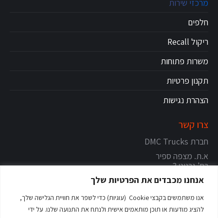
מרכזי שירות
חלפים
ריקול Recall
משרות פתוחות
תקנון פרטיות
הצהרת נגישות
צרו קשר
חברת DMC Trucks
א.ת. מצפה ספיר
רח' גרניט 3
צור יגאל
אנחנו מכבדים את הפרטיות שלך
מיקוד: 4486200
אנו משתמשים בקבצי Cookie (עוגיות) כדי לשפר את חוויית הגלישה שלך,
טלפון:
09-9616800
להציג מודעות או תוכן מותאמים אישית ולנתח את התנועה שלנו. על ידי
טופס שליחת דוא"ל