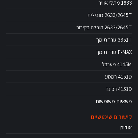
1833 מתלי אוויר
2633/2645T מובילית
2633/2645T הובלה בקירור
3351T גורר תומך
F-MAX גורר תומך
4145M מערבל
4151D רמסע
4151D רכינה
משאיות משומשות
קישורים שימושיים
אודות