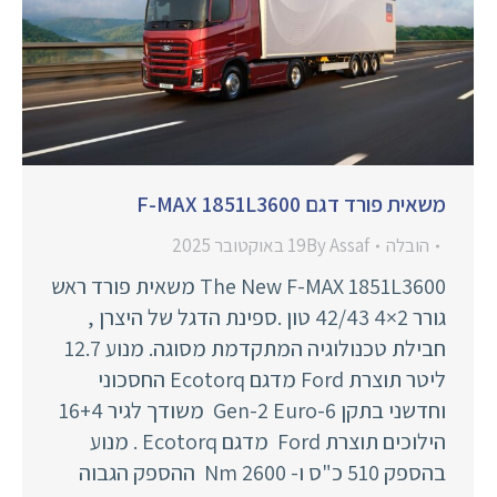
משאית פורד דגם F-MAX 1851L3600
הובלה
Assaf
By
19 באוקטובר 2025
The New F-MAX 1851L3600 משאית פורד ראש
גורר 2×4 42/43 טון .ספינת הדגל של היצרן ,
חבילת טכנולוגיה המתקדמת מסוגה. מנוע 12.7
ליטר תוצרת Ford מדגם Ecotorq החסכוני
וחדשני בתקן Gen-2 Euro-6 משודך לגיר 16+4
הילוכים תוצרת Ford מדגם Ecotorq . מנוע
בהספק 510 כ"ס ו- 2600 Nm ההספק הגבוה