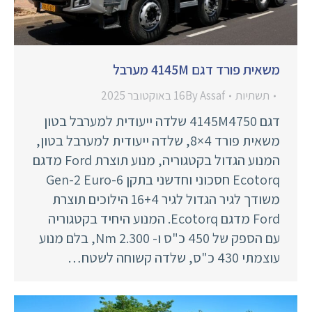
משאית פורד דגם 4145M מערבל
תשתיות
Assaf
By
16 באוקטובר 2025
דגם 4145M4750 שלדה ייעודית למערבל בטון
משאית פורד 4×8, שלדה ייעודית למערבל בטון,
המנוע הגדול בקטגוריה, מנוע תוצרת Ford מדגם
Ecotorq חסכוני וחדשני בתקן Gen-2 Euro-6
משודך לגיר הגדול לגיר 16+4 הילוכים תוצרת
Ford מדגם Ecotorq. המנוע היחיד בקטגוריה
עם הספק של 450 כ"ס ו- 2.300 Nm, בלם מנוע
עוצמתי 430 כ"ס, שלדה קשוחה לשטח…