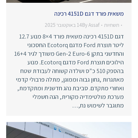
משאית פורד דגם 4151D רכינה
תשתיות
Assaf
By
14 באוקטובר 2025
דגם 4151D רכינה משאית פורד 4×8 מנוע 12.7
ליטר תוצרת Ford מדגם Ecotorq החסכוני
והחדשני בתקן Gen-2 Euro-6 משודך לגיר 16+4
הילוכים תוצרת Ford מדגם Ecotorq. מנוע
בהספק 510 כ"ס ושלדה קשוחה לעבודת שטח
מאתגרות ,גחון גבוה וממוגן, מתלה פרבולי קדמי
ואחורי מתקדם. סביבת נהג חדשנית ומתקדמת,
מערכת מולטימדיה מקורית, הגה חשמלי
מתוגבר לשימוש נח,…