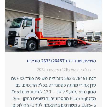
משאית פורד דגם 2633/2645T מובילית
הובלה
Assaf
By
12 באוקטובר 2025
דגם 2633/2645T מובילית משאית פורד 6X2 עם
סרן אחורי מהוגה כסטנדרט בכלל הדגמים, עם
מגוון נפחי מנוע 9 ליטר ו- 12.7 ליטר תוצרת Ford
מדגםEcotorq החסכוניים וחדשניים בתקן Gen-
2 Euro- 6 משודכים בהתאמה לגיר 9+1 הילוכים