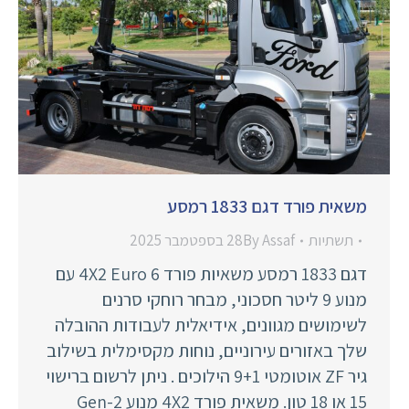
משאית פורד דגם 1833 רמסע
תשתיות
Assaf
By
28 בספטמבר 2025
דגם 1833 רמסע משאיות פורד 4X2 Euro 6 עם
מנוע 9 ליטר חסכוני, מבחר רוחקי סרנים
לשימושים מגוונים, אידיאלית לעבודות ההובלה
שלך באזורים עירוניים, נוחות מקסימלית בשילוב
גיר ZF אוטומטי 9+1 הילוכים . ניתן לרשום ברישוי
15 או 18 טון. משאית פורד 4X2 מנוע Gen-2