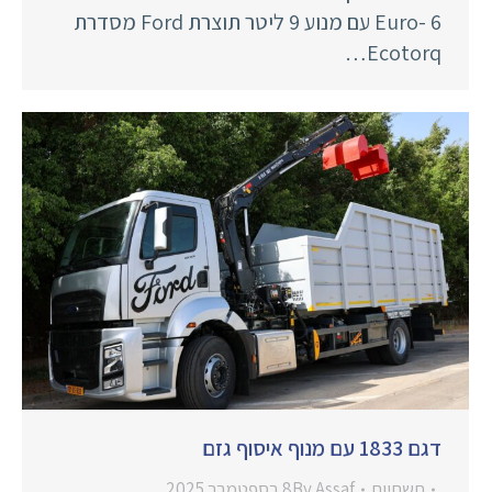
Euro- 6 עם מנוע 9 ליטר תוצרת Ford מסדרת
Ecotorq…
דגם 1833 עם מנוף איסוף גזם
תשתיות
Assaf
By
8 בספטמבר 2025