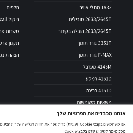
1833 מתלי אוויר
חלפים
2633/2645T מובילית
ריקול Recall
2633/2645T הובלה בקירור
משרות פת
3351T גורר תומך
תקנון פרט
F-MAX גורר תומך
הצהרת נגי
4145M מערבל
4151D רמסע
4151D רכינה
משאיות משומשות
אנחנו מכבדים את הפרטיות שלך
אנו משתמשים בקבצי Cookie (עוגיות) כדי לשפר את חוויית הגל
מסכים/מה לשימוש שלנו בקבצי Cookie.