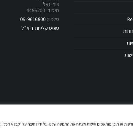
צור יגאל
מיקוד: 4486200
טלפון:
09-9616800
טופס שליחת דוא"ל
וחות
יות
שות
ישה שלך, להציג מודעות או תוכן מותאמים אישית ולנתח את התנועה שלנו. על ידי לחיצה על "קבל/י הכל",
© כל הזכויות שמורות ל DMC Trucks