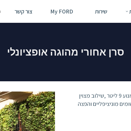
שירות
My FORD
צור קשר
ח
:
סרן אחורי מהוגה אופציונלי
חדש! סרן אחורי מהוגה במשאית פורד 26 טון 6X2 עם מנוע 9 ליטר ,שילוב מצוין
 הסיבוב ב-9% , מצוין ליישומים מוניציפליים והפצה