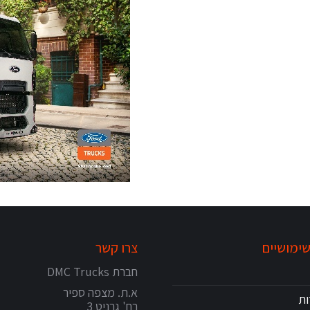
שימושיים
צרו קשר
חברת DMC Trucks
א.ת. מצפה ספיר
ות
רח' גרניט 3